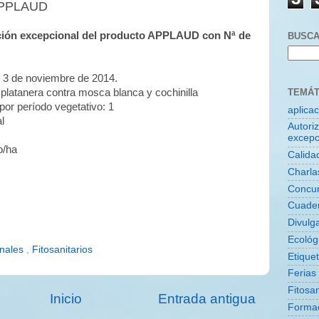
 APPLAUD
ación excepcional del producto APPLAUD con Nª de
BUSCA
es 3 de noviembre de 2014.
TEMÁT
 platanera contra mosca blanca y cochinilla
or período vegetativo: 1
aplica
l
Autori
excepc
o/ha
Calida
Charla
Concu
Cuade
Divulg
Ecológ
onales
,
Fitosanitarios
Etique
Ferias
Fitosan
Inicio
Entrada antigua
Forma