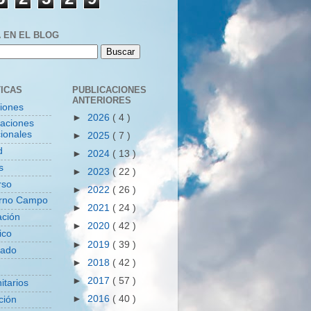
 EN EL BLOG
ICAS
PUBLICACIONES
ANTERIORES
ciones
►
2026
( 4 )
zaciones
ionales
►
2025
( 7 )
d
►
2024
( 13 )
s
►
2023
( 22 )
rso
►
2022
( 26 )
rno Campo
►
2021
( 24 )
ación
►
2020
( 42 )
ico
►
2019
( 39 )
tado
►
2018
( 42 )
►
2017
( 57 )
itarios
►
2016
( 40 )
ción