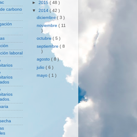
ac
►
2015
( 48 )
 de carbono
▼
2014
( 42 )
diciembre
( 3 )
igación
noviembre
( 11
)
octubre
( 5 )
das
ación
septiembre
( 8
)
ción laboral
agosto
( 8 )
o
itarios
julio
( 6 )
o
mayo
( 1 )
itarios
zados
o
itarios
zados.
aria
secha
cas
les