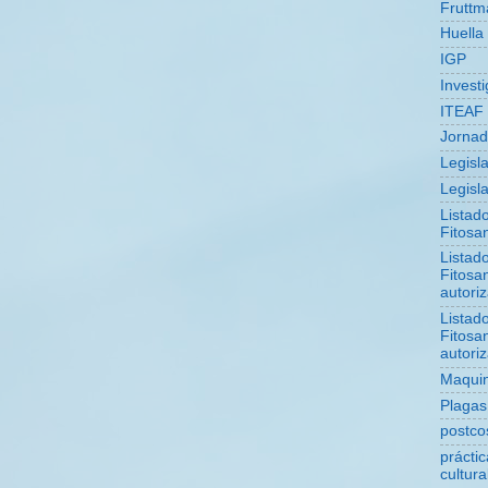
Fruttm
Huella
IGP
Invest
ITEAF
Jorna
Legisl
Legisla
Listad
Fitosan
Listad
Fitosan
autori
Listad
Fitosan
autori
Maquin
Plagas
postco
prácti
cultura