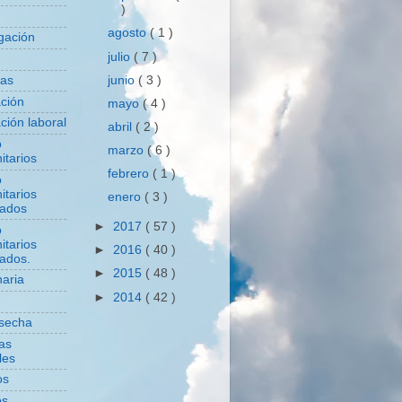
)
agosto
( 1 )
igación
julio
( 7 )
junio
( 3 )
das
ación
mayo
( 4 )
ción laboral
abril
( 2 )
o
marzo
( 6 )
itarios
febrero
( 1 )
o
itarios
enero
( 3 )
zados
►
2017
( 57 )
o
itarios
►
2016
( 40 )
zados.
►
2015
( 48 )
aria
►
2014
( 42 )
secha
cas
les
os
os