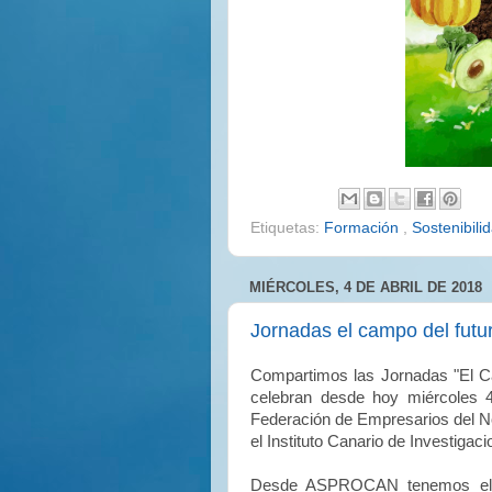
Etiquetas:
Formación
,
Sostenibili
MIÉRCOLES, 4 DE ABRIL DE 2018
Jornadas el campo del futu
Compartimos las Jornadas "El C
celebran desde hoy miércoles 4 
Federación de Empresarios del 
el Instituto Canario de Investigac
Desde ASPROCAN tenemos el ho