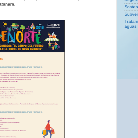
atanera.
Sosteni
Subve
Tratam
aguas