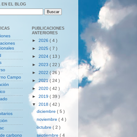
 EN EL BLOG
ICAS
PUBLICACIONES
ANTERIORES
ciones
►
2026
( 4 )
zaciones
ionales
►
2025
( 7 )
d
►
2024
( 13 )
s
►
2023
( 22 )
rso
►
2022
( 26 )
rno Campo
►
2021
( 24 )
ación
►
2020
( 42 )
ico
►
2019
( 39 )
tado
▼
2018
( 42 )
diciembre
( 5 )
itarios
noviembre
( 4 )
ción
octubre
( 2 )
ac
 de carbono
septiembre
( 4