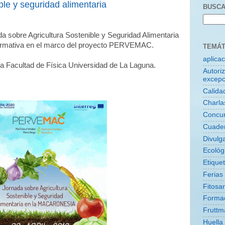
ble y seguridad alimentaria
BUSCA
a sobre Agricultura Sostenible y Seguridad Alimentaria
rmativa en el marco del proyecto PERVEMAC.
TEMÁT
aplica
la Facultad de Física Universidad de La Laguna.
Autori
excepc
Calida
Charla
Concu
Cuade
Divulg
Ecológ
Etique
Ferias
Fitosan
Forma
Fruttm
Huella