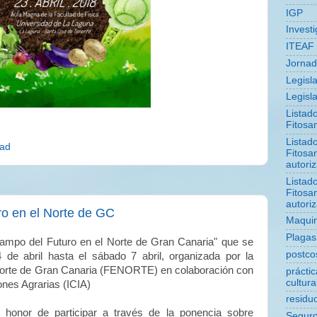
IGP
Invest
ITEAF
Jorna
Legisl
Legisla
Listad
Fitosan
Listad
dad
Fitosan
autori
Listad
Fitosan
autori
ro en el Norte de GC
Maquin
Plagas
ampo del Futuro en el Norte de Gran Canaria" que se
postco
de abril hasta el sábado 7 abril, organizada por la
Norte de Gran Canaria (FENORTE) en colaboración con
prácti
cultura
iones Agrarias (ICIA)
residu
nor de participar a través de la ponencia sobre
Segur