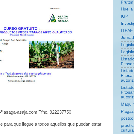
Fruttm
Huella
IGP
Invest
ITEAF
Jorna
Legisl
Legisla
Listad
Fitosan
Listad
Fitosan
autori
Listad
Fitosan
autori
Maquin
Plagas
n@asaga-asaja.com Tfno. 922237750
postco
e para que llegue a todos aquellos que puedan estar
prácti
cultura