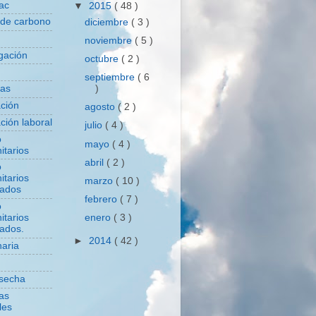
ac
▼
2015
( 48 )
 de carbono
diciembre
( 3 )
noviembre
( 5 )
igación
octubre
( 2 )
septiembre
( 6
)
das
ación
agosto
( 2 )
ción laboral
julio
( 4 )
o
mayo
( 4 )
itarios
abril
( 2 )
o
itarios
marzo
( 10 )
zados
febrero
( 7 )
o
enero
( 3 )
itarios
zados.
►
2014
( 42 )
aria
secha
cas
les