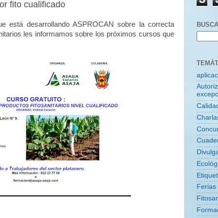
r fito cualificado
que está desarrollando ASPROCAN sobre la correcta
BUSCA
sanitarios les informamos sobre los próximos cursos que
TEMÁT
aplica
Autori
excepc
Calida
Charla
Concu
Cuade
Divulg
Ecológ
Etique
Ferias
Fitosan
Forma