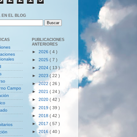
 EN EL BLOG
ICAS
PUBLICACIONES
ANTERIORES
ciones
►
2026
( 4 )
zaciones
ionales
►
2025
( 7 )
d
►
2024
( 13 )
s
►
2023
( 22 )
rso
►
2022
( 26 )
rno Campo
►
2021
( 24 )
ación
►
2020
( 42 )
ico
►
2019
( 39 )
tado
►
2018
( 42 )
►
2017
( 57 )
itarios
►
2016
( 40 )
ción