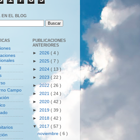
 EN EL BLOG
ICAS
PUBLICACIONES
ANTERIORES
ciones
►
2026
( 4 )
zaciones
ionales
►
2025
( 7 )
d
►
2024
( 13 )
s
►
2023
( 22 )
rso
►
2022
( 26 )
rno Campo
►
2021
( 24 )
ación
►
2020
( 42 )
ico
►
2019
( 39 )
tado
►
2018
( 42 )
▼
2017
( 57 )
itarios
noviembre
( 6 )
ción