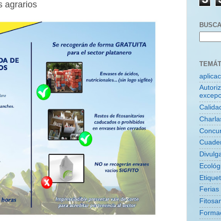
 agrarios
BUSCA
TEMÁT
aplica
Autori
excepc
Calida
Charla
Concu
Cuade
Divulg
Ecológ
Etique
Ferias
Fitosan
Forma