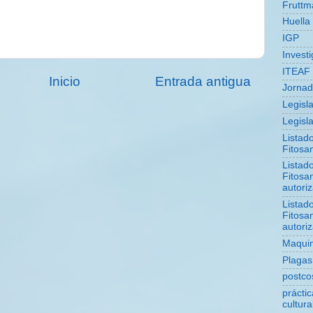
Fruttm
Huella
d
IGP
Invest
ITEAF
Inicio
Entrada antigua
Jorna
Legisl
Legisla
Listad
Fitosan
Listad
Fitosan
autori
Listad
Fitosan
autori
Maquin
Plagas
postco
prácti
cultura