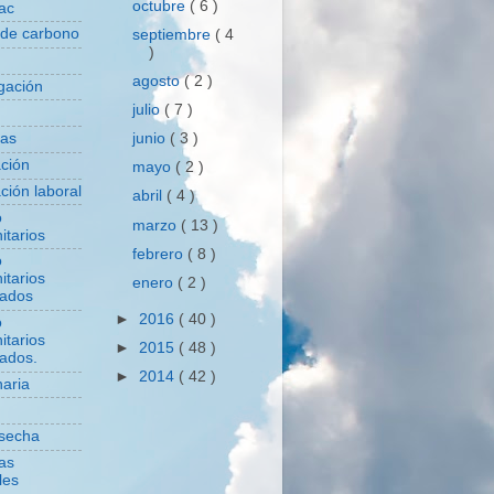
octubre
( 6 )
ac
 de carbono
septiembre
( 4
)
agosto
( 2 )
igación
julio
( 7 )
junio
( 3 )
das
ación
mayo
( 2 )
ción laboral
abril
( 4 )
o
marzo
( 13 )
itarios
febrero
( 8 )
o
itarios
enero
( 2 )
zados
►
2016
( 40 )
o
itarios
►
2015
( 48 )
zados.
►
2014
( 42 )
aria
secha
cas
les