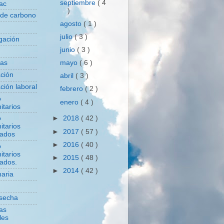
septiembre
( 4
ac
)
 de carbono
agosto
( 1 )
julio
( 3 )
igación
junio
( 3 )
mayo
( 6 )
das
ación
abril
( 3 )
ción laboral
febrero
( 2 )
o
enero
( 4 )
itarios
o
►
2018
( 42 )
itarios
►
2017
( 57 )
zados
►
2016
( 40 )
o
itarios
►
2015
( 48 )
zados.
►
2014
( 42 )
aria
secha
cas
les