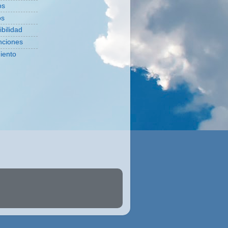
os
os
bilidad
nciones
iento