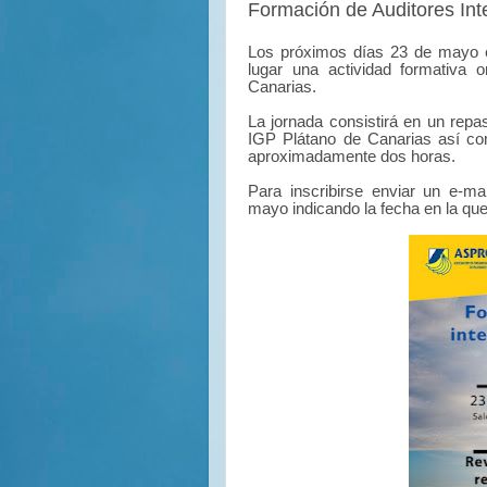
Formación de Auditores Int
Los próximos días
23 de mayo 
lugar una actividad formativa 
Canarias.
La jornada consistirá en un repas
IGP Plátano de Canarias así co
aproximadamente dos horas.
Para inscribirse enviar un e-ma
mayo indicando la fecha en la que 