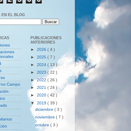
 EN EL BLOG
ICAS
PUBLICACIONES
ANTERIORES
ciones
►
2026
( 4 )
zaciones
ionales
►
2025
( 7 )
d
►
2024
( 13 )
s
►
2023
( 22 )
rso
►
2022
( 26 )
rno Campo
►
2021
( 24 )
ación
►
2020
( 42 )
ico
▼
2019
( 39 )
tado
diciembre
( 3 )
noviembre
( 7 )
itarios
octubre
( 3 )
ción