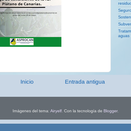
residu
Segur
Sosteni
Subve
Tratam
aguas
Inicio
Entrada antigua
Imágenes del tema:
Airyelf
. Con la tecnología de
Blogger
.