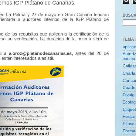
ernos IGP Plátano de Canarias.
en La Palma
y
27 de mayo en Gran Canaria
tendrán
BUSCA
orientada a auditores internos de la IGP Plátano de
o de los requisitos que aplican a la certificación de la
mo su verificación. La duración de la misma será de
TEMÁT
aplica
il a
a.oroz@platanodecanarias.es
,
antes del 20 de
Autori
estén interesados a asistir.
excepc
Calida
Charla
Concu
Cuade
Divulg
Ecológ
Etique
Ferias
Fitosan
Forma