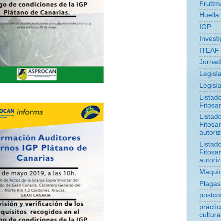
Fruttm
Huella
IGP
Invest
ITEAF
Jorna
Legisl
Legisla
Listad
Fitosan
Listad
Fitosan
autori
Listad
Fitosan
autori
Maquin
Plagas
postco
prácti
cultura