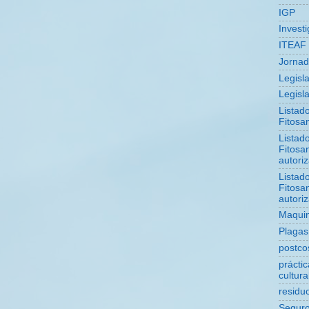
IGP
Invest
ITEAF
Jorna
Legisl
Legisla
Listad
Fitosan
Listad
Fitosan
autori
Listad
Fitosan
autori
Maquin
Plagas
postco
prácti
cultura
residu
Segur