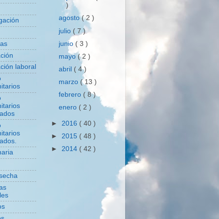
)
agosto
( 2 )
igación
julio
( 7 )
junio
( 3 )
das
ación
mayo
( 2 )
ción laboral
abril
( 4 )
o
marzo
( 13 )
itarios
febrero
( 8 )
o
itarios
enero
( 2 )
zados
►
2016
( 40 )
o
itarios
►
2015
( 48 )
zados.
►
2014
( 42 )
aria
secha
cas
les
os
os