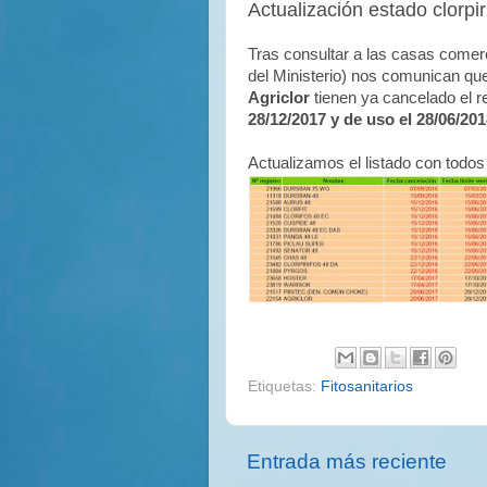
Actualización estado clorpir
Tras consultar a las casas comer
del Ministerio) nos comunican qu
Agriclor
tienen ya cancelado el r
28/12/2017 y de uso el 28/06/20
Actualizamos el listado con todos
Etiquetas:
Fitosanitarios
Entrada más reciente