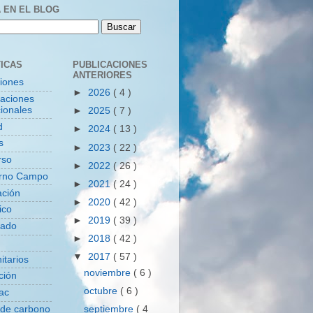
 EN EL BLOG
ICAS
PUBLICACIONES
ANTERIORES
ciones
►
2026
( 4 )
zaciones
ionales
►
2025
( 7 )
d
►
2024
( 13 )
s
►
2023
( 22 )
rso
►
2022
( 26 )
rno Campo
►
2021
( 24 )
ación
►
2020
( 42 )
ico
►
2019
( 39 )
tado
►
2018
( 42 )
▼
2017
( 57 )
itarios
noviembre
( 6 )
ción
octubre
( 6 )
ac
 de carbono
septiembre
( 4