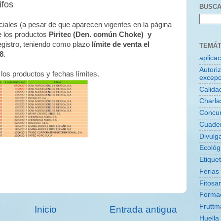
ifos
BUSCA
ciales (a pesar de que aparecen vigentes en la página
e los productos
Piritec (Den. común Choke) y
egistro, teniendo como plazo
límite de venta el
TEMÁT
18
.
aplica
Autori
 los productos y fechas límites.
excepc
Calida
Charla
Concu
Cuade
Divulg
Ecológ
Etique
Ferias
Fitosan
Forma
Fruttm
Inicio
Entrada antigua
Huella