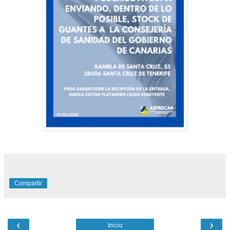
Compartir
‹
›
Inicio