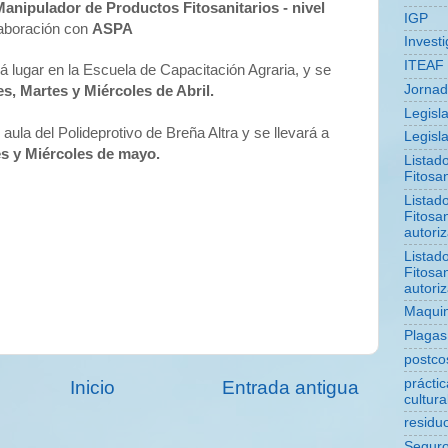
anipulador de Productos Fitosanitarios -
nivel
IGP
aboración con
ASPA
Invest
ITEAF
á lugar en la Escuela de Capacitación Agraria, y se
Jorna
s, Martes y Miércoles de Abril.
Legisl
 aula del Polideprotivo de Breña Altra y se llevará a
Legisla
es y Miércoles de mayo.
Listad
Fitosan
Listad
Fitosan
autori
Listad
Fitosan
autori
Maquin
Plagas
postco
prácti
Inicio
Entrada antigua
cultura
residu
Segur