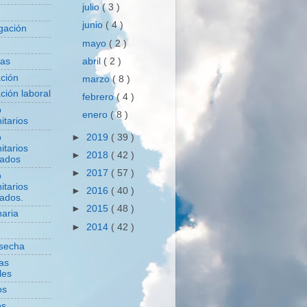
julio
( 3 )
junio
( 4 )
igación
mayo
( 2 )
abril
( 2 )
das
ación
marzo
( 8 )
ción laboral
febrero
( 4 )
o
enero
( 8 )
itarios
o
►
2019
( 39 )
itarios
►
2018
( 42 )
zados
►
2017
( 57 )
o
itarios
►
2016
( 40 )
zados.
►
2015
( 48 )
aria
►
2014
( 42 )
secha
cas
les
os
os