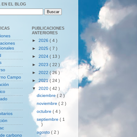
 EN EL BLOG
ICAS
PUBLICACIONES
ANTERIORES
ciones
►
2026
( 4 )
zaciones
ionales
►
2025
( 7 )
d
►
2024
( 13 )
s
►
2023
( 22 )
rso
►
2022
( 26 )
rno Campo
►
2021
( 24 )
ación
▼
2020
( 42 )
ico
diciembre
( 2 )
tado
noviembre
( 2 )
octubre
( 4 )
itarios
septiembre
( 1
ción
)
ac
agosto
( 2 )
 de carbono