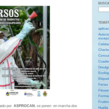
BUSCA
TEMÁT
aplica
Autori
excepc
Calida
Charla
Concu
Cuade
Divulg
Ecológ
Etique
Ferias
Fitosan
Forma
Fruttm
ado por
ASPROCAN
, se ponen en marcha dos
Huella